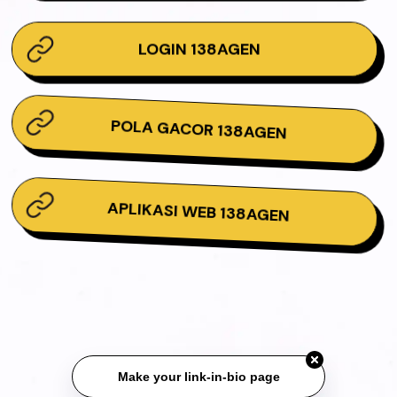
LOGIN 138AGEN
POLA GACOR 138AGEN
APLIKASI WEB 138AGEN
Make your link-in-bio page