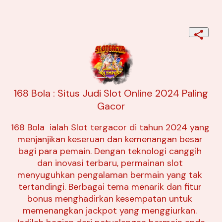
168 Bola : Situs Judi Slot Online 2024 Paling
Gacor
168 Bola  ialah Slot tergacor di tahun 2024 yang 
menjanjikan keseruan dan kemenangan besar 
bagi para pemain. Dengan teknologi canggih 
dan inovasi terbaru, permainan slot 
menyuguhkan pengalaman bermain yang tak 
tertandingi. Berbagai tema menarik dan fitur 
bonus menghadirkan kesempatan untuk 
memenangkan jackpot yang menggiurkan. 