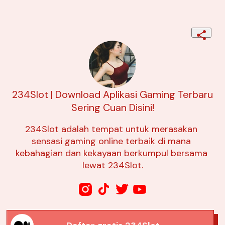
234Slot | Download Aplikasi Gaming Terbaru
Sering Cuan Disini!
234Slot adalah tempat untuk merasakan 
sensasi gaming online terbaik di mana 
kebahagian dan kekayaan berkumpul bersama 
lewat 234Slot.