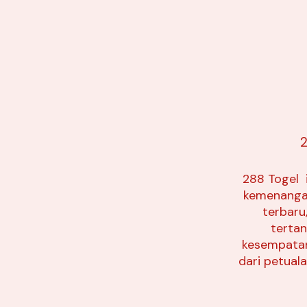
2
288 Togel  
kemenangan
terbaru
tertan
kesempatan
dari petual