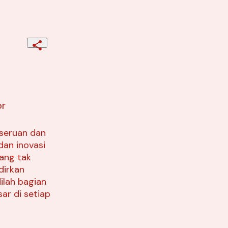
or
seruan dan 
an inovasi 
ng tak 
irkan 
ah bagian 
r di setiap 