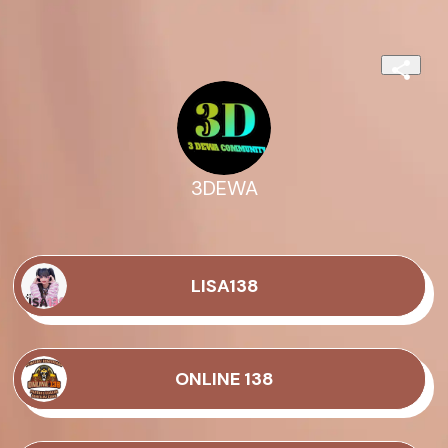
3DEWA
LISA138
ONLINE 138