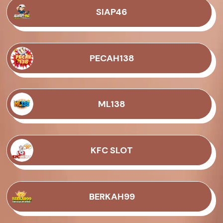
SIAP46
PECAH138
ML138
KFC SLOT
BERKAH99