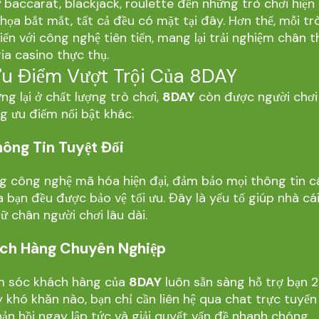
 baccarat, blackjack, roulette đến những trò chơi hiện 
họa bắt mắt, tất cả đều có mặt tại đây. Hơn thế, mỗi tr
iển với công nghệ tiên tiến, mang lại trải nghiệm chân 
a casino thực thụ.
u Điểm Vượt Trội Của 8DAY
ng lại ở chất lượng trò chơi,
8DAY
còn được người chơi
g ưu điểm nổi bật khác.
ông Tin Tuyệt Đối
g công nghệ mã hóa hiện đại, đảm bảo mọi thông tin c
a bạn đều được bảo vệ tối ưu. Đây là yếu tố giúp nhà cá
iữ chân người chơi lâu dài.
ách Hàng Chuyên Nghiệp
m sóc khách hàng của
8DAY
luôn sẵn sàng hỗ trợ bạn 2
 khó khăn nào, bạn chỉ cần liên hệ qua chat trực tuyến
hản hồi ngay lập tức và giải quyết vấn đề nhanh chóng.