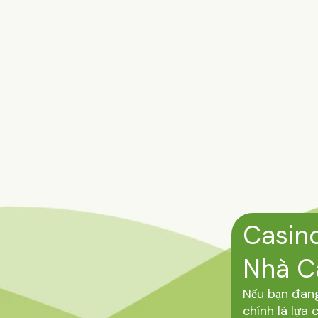
Casino
Nhà Cá
Nếu bạn đang
chính là lựa 