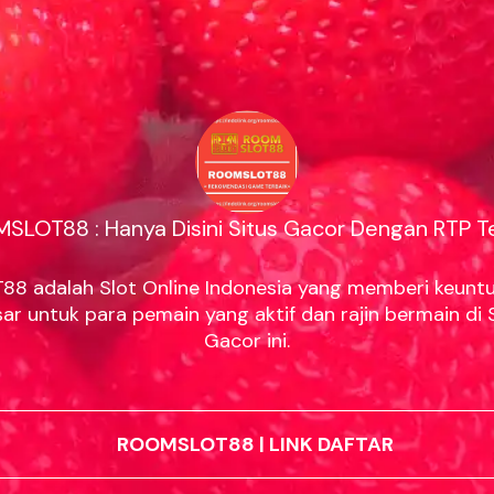
LOT88 : Hanya Disini Situs Gacor Dengan RTP T
 adalah Slot Online Indonesia yang memberi keuntu
ar untuk para pemain yang aktif dan rajin bermain di S
Gacor ini.
ROOMSLOT88 | LINK DAFTAR