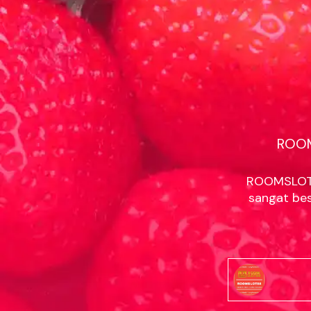
ROOMS
ROOMSLOT88
sangat bes