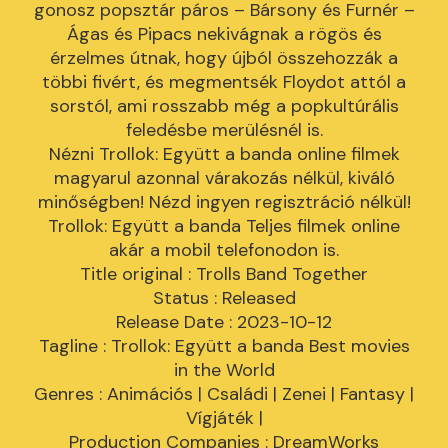
gonosz popsztár páros – Bársony és Furnér –
Ágas és Pipacs nekivágnak a rögös és
érzelmes útnak, hogy újból összehozzák a
többi fivért, és megmentsék Floydot attól a
sorstól, ami rosszabb még a popkultúrális
feledésbe merülésnél is.
Nézni Trollok: Együtt a banda online filmek
magyarul azonnal várakozás nélkül, kiváló
minőségben! Nézd ingyen regisztráció nélkül!
Trollok: Együtt a banda Teljes filmek online
akár a mobil telefonodon is.
Title original : Trolls Band Together
Status : Released
Release Date : 2023-10-12
Tagline : Trollok: Együtt a banda Best movies
in the World
Genres : Animációs | Családi | Zenei | Fantasy |
Vígjáték |
Production Companies : DreamWorks