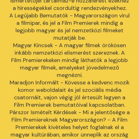
ismertetőjel tartalmaz-e hozzáférést ezekhez
a hírességekkel csordultig rendezvényekhez.
A Legújabb Bemutatók - Magyarországon virul
a filmipar, és jel a Film Premierek mindig a
legjobb magyar és jel nemzetközi filmeket
mutatják be.
Magyar Kincsek - A magyar filmek örökösen
inkább nemzetközi elismerést szereznek. A
Film Premierekeken mindig láthatók a legjobb
magyar filmek, amelyeket jövedelmező
megnézni.
Maradjon Informált - Kövesse a kedvenc mozik
komor weboldalait és jel szociális média
csatornáit, vajon végig jól értesült legyen a
Film Premierek bemutatóival kapcsolatban.
Párszor Ismételt Kérdések - Mi a jelentősége a
Film Premiereknek Magyarországon? - A Film
Premierekek kivételes helyet foglalnak el a
magyar kultúrában, amikor ünneplik az ország