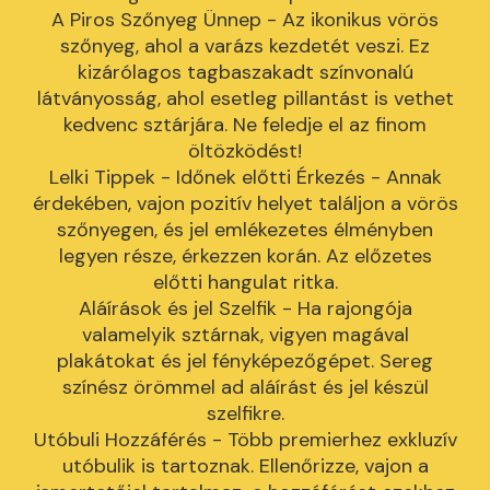
A Piros Szőnyeg Ünnep - Az ikonikus vörös
szőnyeg, ahol a varázs kezdetét veszi. Ez
kizárólagos tagbaszakadt színvonalú
látványosság, ahol esetleg pillantást is vethet
kedvenc sztárjára. Ne feledje el az finom
öltözködést!
Lelki Tippek - Időnek előtti Érkezés - Annak
érdekében, vajon pozitív helyet találjon a vörös
szőnyegen, és jel emlékezetes élményben
legyen része, érkezzen korán. Az előzetes
előtti hangulat ritka.
Aláírások és jel Szelfik - Ha rajongója
valamelyik sztárnak, vigyen magával
plakátokat és jel fényképezőgépet. Sereg
színész örömmel ad aláírást és jel készül
szelfikre.
Utóbuli Hozzáférés - Több premierhez exkluzív
utóbulik is tartoznak. Ellenőrizze, vajon a