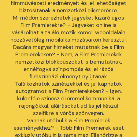
filmművészeti eredményeit és jel lehetőséget
biztosítanak a nemzetközi elismerésre.
Mi módon szerezhetek jegyeket kizárólagos
Film Premierekre? - Jegyeket online is
vásárolhat a találó mozik komor weboldalain
hozzávetőleg mobilalkalmazásaikon keresztül.
Dacára magyar filmeket mutatnak be a Film
Premierekeken? - Nem, a Film Premierekek
nemzetközi blokkbúszokat is bemutatnak,
ennélfogva színpompás és jel rázós
filmszínházi élményt nyújtanak.
Találkozhatok színészekkel és jel kaphatok
autogramot a Film Premierekeken? - Igen,
különféle színész örömmel kommunikál a
rajongókkal, aláírásokat ad és jel készül
szelfikre a vörös szőnyegen.
Vannak utóbulik a Film Premierek
eseményekhez? - Több Film Premierek eset
exkluzív utóbulit is tartalmaz. Ellenőrizze a