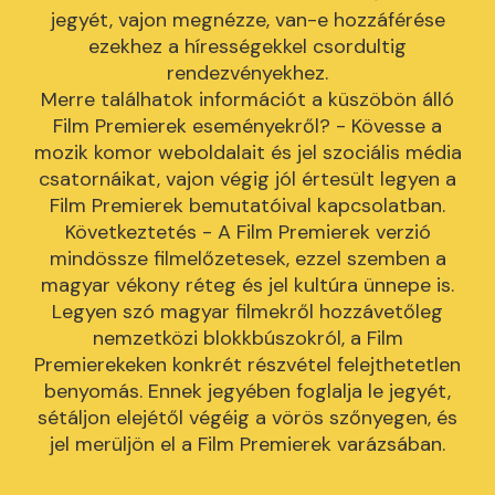
jegyét, vajon megnézze, van-e hozzáférése
ezekhez a hírességekkel csordultig
rendezvényekhez.
Merre találhatok információt a küszöbön álló
Film Premierek eseményekről? - Kövesse a
mozik komor weboldalait és jel szociális média
csatornáikat, vajon végig jól értesült legyen a
Film Premierek bemutatóival kapcsolatban.
Következtetés - A Film Premierek verzió
mindössze filmelőzetesek, ezzel szemben a
magyar vékony réteg és jel kultúra ünnepe is.
Legyen szó magyar filmekről hozzávetőleg
nemzetközi blokkbúszokról, a Film
Premierekeken konkrét részvétel felejthetetlen
benyomás. Ennek jegyében foglalja le jegyét,
sétáljon elejétől végéig a vörös szőnyegen, és
jel merüljön el a Film Premierek varázsában.