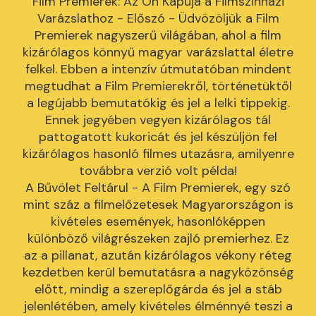
Film Premierek: Az Ön Kapuja a Filmszínházi
Varázslathoz - Előszó - Üdvözöljük a Film
Premierek nagyszerű világában, ahol a film
kizárólagos könnyű magyar varázslattal életre
felkel. Ebben a intenzív útmutatóban mindent
megtudhat a Film Premierekről, történetüktől
a legújabb bemutatókig és jel a lelki tippekig.
Ennek jegyében vegyen kizárólagos tál
pattogatott kukoricát és jel készüljön fel
kizárólagos hasonló filmes utazásra, amilyenre
továbbra verzió volt példa!
A Bűvölet Feltárul - A Film Premierek, egy szó
mint száz a filmelőzetesek Magyarországon is
kivételes események, hasonlóképpen
különböző világrészeken zajló premierhez. Ez
az a pillanat, azután kizárólagos vékony réteg
kezdetben kerül bemutatásra a nagyközönség
előtt, mindig a szereplőgárda és jel a stáb
jelenlétében, amely kivételes élménnyé teszi a