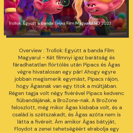
Trollok: Együtt a banda Teljes Film Magyarul HD 2023
Overview : Trollok: Együtt a banda Film
Magyarul ~ Két filmnyi igaz barátság és
fáradhatatlan flörtölés után Pipacs és Ágas
végre hivatalosan egy pár! Ahogy egyre
jobban megismerik egymást, Pipacs rájön,
hogy Ágasnak van egy titok a múltjában.
Régen tagja volt négy fivérével Pipacs kedvenc
fiúbandájának, a BroZone-nak. A BroZone
feloszlott, még mikor Ágas kisbaba volt, és a
család is szétszakadt, és Ágas azóta nem is
látta a fivéreit. Ám amikor Ágas bátyját,
Floydot a zenei tehetségéért elrabolja egy