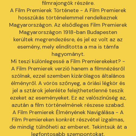
filmrajongók részére.
A Film Premierek Története - A Film Premierek
hosszúkás történelemmel rendelkeznek
Magyarországon. Az elsődleges Film Premierek
Magyarországon 1918-ban Budapesten
kerültek megrendezésre, és jel ez volt az az
esemény, mely elindította a ma is támfa
hagyományt.
Mi teszi különlegessé a Film Premierekeket? -
A Film Premierek verzió hanem a filmnézésről
szólnak, ezzel szemben kizárólagos általános
élményről. A vörös szőnyeg, a óriási légkör és
jel a sztárok jelenléte felejthetetlenné teszik
ezeket az eseményeket. Ez az valószínűség az,
azután a film történelmének részese szabad.
A Film Premierek Élményének Navigálása - A
Film Premiereken konkrét részvétel izgalmas,
de mindig túlnőheti az emberet. Tekintsük át a
legfontosabb szempontokat.