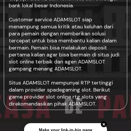
bank lokal besar Indonesia.
Customer service ADAMSLOT siap
menampung semua kritik atau keluhan dari
para pemain dengan memberikan solusi
tercepat untuk bisa membantu kalian dalam
bermain. Pemain bisa melakukan deposit
pertama kalian agar bisa bermain di situs judi
slot online terbaik dan agen ADAMSLOT
gampang menang ADAMSLOT.
Situs ADAMSLOT mempunyai RTP tertinggi
dalam provider spadegaming slot. Berikut
game provider slot online rtg slots yang
direkomendasikan pihak ADAMSLOT.
Make your link-in-bio page