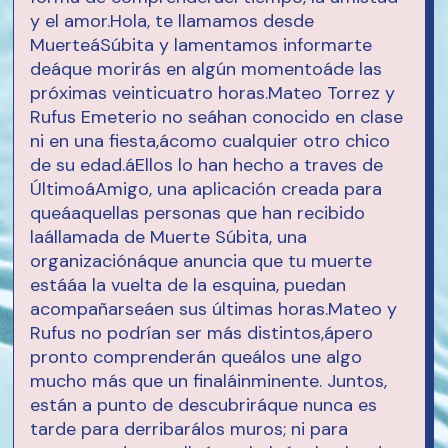
y el amor.Hola, te llamamos desde
MuerteáSúbita y lamentamos informarte
deáque morirás en algún momentoáde las
próximas veinticuatro horas.Mateo Torrez y
Rufus Emeterio no seáhan conocido en clase
ni en una fiesta,ácomo cualquier otro chico
de su edad.áEllos lo han hecho a traves de
ÚltimoáAmigo, una aplicación creada para
queáaquellas personas que han recibido
laállamada de Muerte Súbita, una
organizaciónáque anuncia que tu muerte
estááa la vuelta de la esquina, puedan
acompañarseáen sus últimas horas.Mateo y
Rufus no podrían ser más distintos,ápero
pronto comprenderán queálos une algo
mucho más que un finaláinminente. Juntos,
están a punto de descubriráque nunca es
tarde para derribarálos muros; ni para