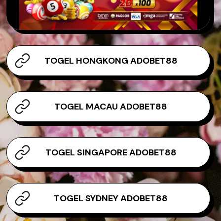
TOGEL HONGKONG ADOBET88
TOGEL MACAU ADOBET88
TOGEL SINGAPORE ADOBET88
TOGEL SYDNEY ADOBET88