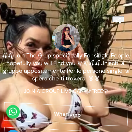
🍒🍒Join The Grup specifically For single People,
hopefully you will Find you 🧚🧚🍒🍒Unisciti al
gruppo appositamente Per le persone single, si
spera che ti troverai 🧚🧚
JOIN A GROUP LIVE CAM 💯FREE🌹
Whatsapp