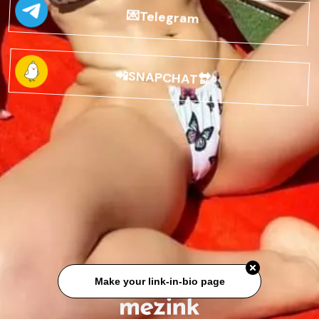
💌Telegram
📲SNAPCHAT🔛
Make your link-in-bio page