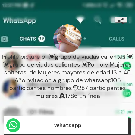
Profile picture of 💓grupo de viudas calientes 💓
💓grupo de viudas calientes 💓Porno y Mujeres
solteras, de Mujeres mayores de edad 13 a 45
AñoInvitacion a grupo de whatsapp105
participantes hombres🧑287 participantes
mujeres 👸1786 En línea
Whatsapp