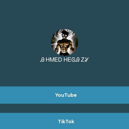
Ꭿ ᎻᎷᎬᎠ ᎻᎬᎶᎯ ᏃᎽ
YouTube
TikTok