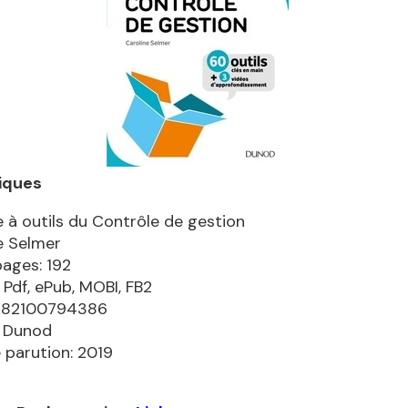
iques
e à outils du Contrôle de gestion
e Selmer
pages: 192
 Pdf, ePub, MOBI, FB2
9782100794386
: Dunod
 parution: 2019