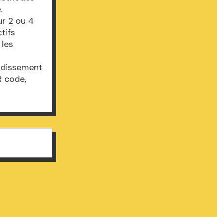
.
ur 2 ou 4
tifs
 les
ndissement
R code,