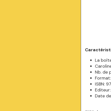
Caractérist
La boît
Carolin
Nb. de 
Format:
ISBN: 
Editeur
Date de