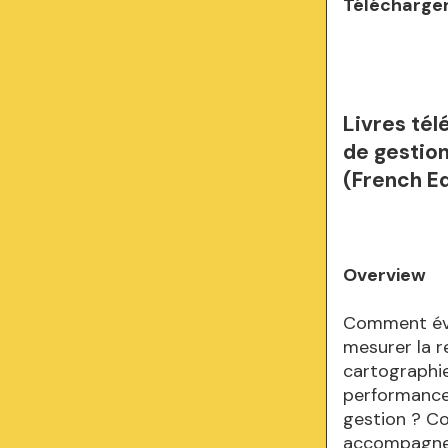
Télécharger
Livres tél
de gestio
(French Ed
Overview
Comment éva
mesurer la r
cartographie
performance
gestion ? Co
accompagner