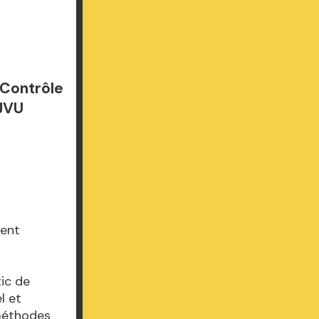
u Contrôle
DJVU
ment
ic de
l et
 méthodes