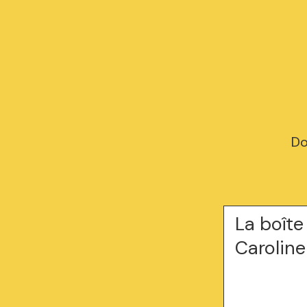
Do
La boîte
Caroline