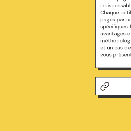
indispensabl
Chaque outil
pages par un 
spécifiques, 
avantages et
méthodologi
et un cas d'
vous présent