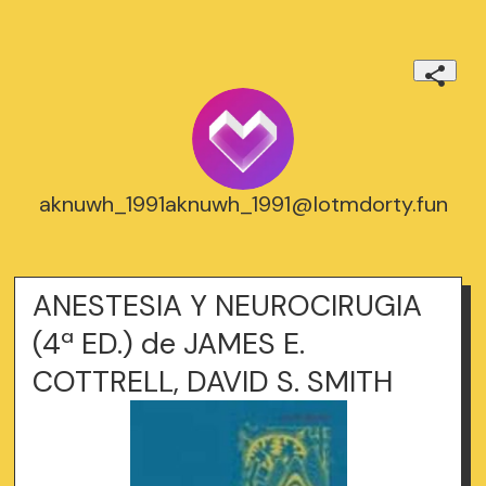
aknuwh_1991aknuwh_1991@lotmdorty.fun
ANESTESIA Y NEUROCIRUGIA
(4ª ED.) de JAMES E.
COTTRELL, DAVID S. SMITH