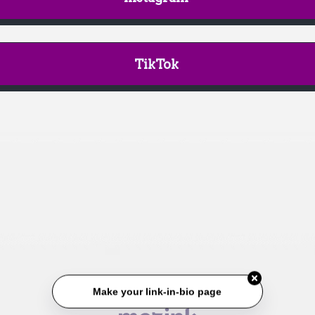
TikTok
Make your link-in-bio page