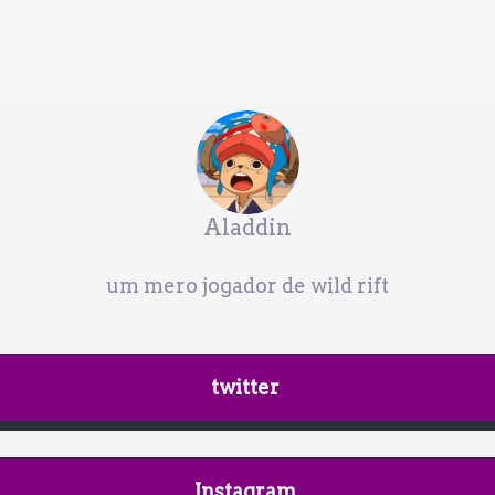
Aladdin
um mero jogador de wild rift
twitter
Instagram