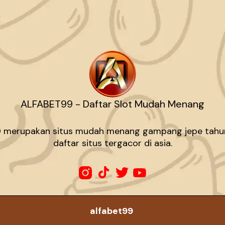
ALFABET99 - Daftar Slot Mudah Menang
9 merupakan situs mudah menang gampang jepe tahun
daftar situs tergacor di asia.
alfabet99