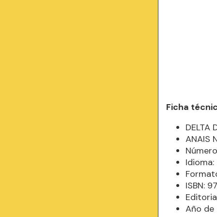
Ficha técni
DELTA 
ANAIS 
Número 
Idioma
Formato
ISBN: 
Editori
Año de 