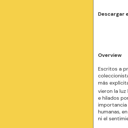
Descargar 
Overview
Escritos a p
coleccionist
más explícit
vieron la lu
e hilados po
importancia 
humanas, en 
ni el sentimi