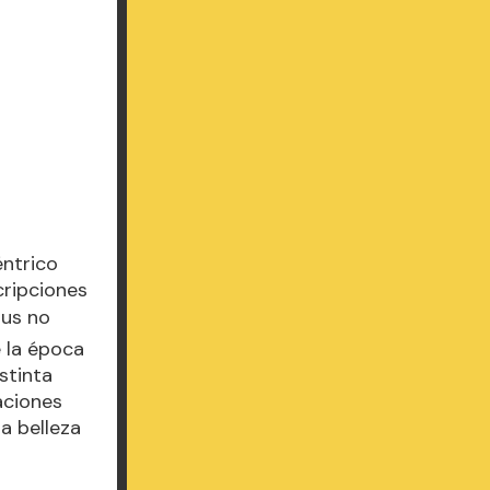
éntrico
cripciones
us no
e la época
stinta
aciones
la belleza