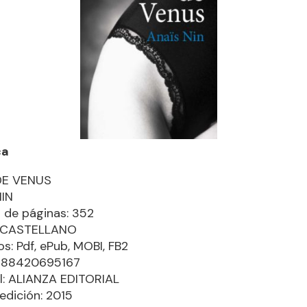
ca
DE VENUS
NIN
de páginas: 352
: CASTELLANO
s: Pdf, ePub, MOBI, FB2
9788420695167
al: ALIANZA EDITORIAL
edición: 2015