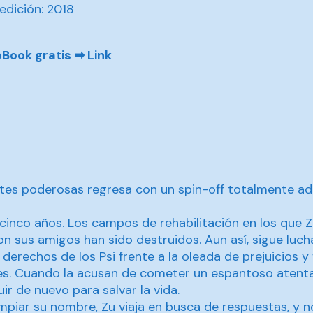
edición: 2018
eBook gratis ➡
Link
tes poderosas regresa con un spin-off totalmente adi
inco años. Los campos de rehabilitación en los que Z
n sus amigos han sido destruidos. Aun así, sigue luc
 derechos de los Psi frente a la oleada de prejuicios y 
es. Cuando la acusan de cometer un espantoso atenta
ir de nuevo para salvar la vida.
impiar su nombre, Zu viaja en busca de respuestas, y n