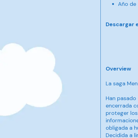
Año de 
Descargar 
Overview
La saga Men
Han pasado c
encerrada co
proteger los
informacion
obligada a hu
Decidida a l