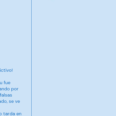
ctivo!
u fue
hando por
falsas
do, se ve
o tarda en