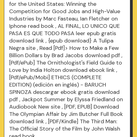
for the United States: Winning the
Competition for Good Jobs and High-Value
Industries by Marc Fasteau, Ian Fletcher on
Iphone
read book
, AL FINAL, LO UNICO QUE
PASA ES QUE TODO PASA leer epub gratis
download link
, {epub download} A Tulipa
Negra
site
, Read [Pdf]> How to Make a Few
Billion Dollars by Brad Jacobs
download pdf
,
[Pdf/ePub] The Ornithologist's Field Guide to
Love by India Holton download ebook
link
,
[Pdf/ePub/Mobi] ETHICS (COMPLETE
EDITION) (edición en inglés) - BARUCH
SPINOZA descargar ebook gratis
download
pdf
, Jackpot Summer by Elyssa Friedland on
Audiobook New
site
, [PDF, EPUB] Download
The Olympian Affair by Jim Butcher Full Book
download link
, [PDF/Kindle] The Third Man:
The Official Story of the Film by John Walsh
read book
.