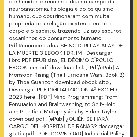
conhecidos e reconhecidos no campo da
neuroanatomia, fisiologia e do psiquismo
humano, que destrincharam com muita
propriedade a relação existente entre o
corpo e o espírito, trazendo luz aos escuros
escaninhos do pensamento humano.
Pdf Recomendados: SHINOTORI LAS ALAS DE
LA MUERTE 3 EBOOK | DR. IM | Descargar
libro PDF EPUB
site
, EL DÉCIMO CÍRCULO
EBOOK leer pdf
download link
, [Pdf/ePub] A
Monsoon Rising (The Hurricane Wars, Book 2)
by Thea Guanzon download ebook
site
,
Descargar PDF DIGITALIZACION 4º ESO ED
2023
here
, [PDF] Mind Programming: From
Persuasion and Brainwashing, to Self-Help
and Practical Metaphysics by Eldon Taylor
download pdf
, [ePub] ¿QUIÉN SE HARÁ
CARGO DEL HOSPITAL DE RANAS? descargar
gratis
pdf
, PDF [DOWNLOAD] Industrial Policy