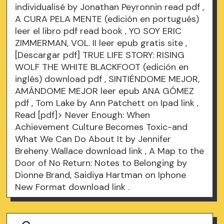
individualisé by Jonathan Peyronnin
read pdf
,
A CURA PELA MENTE (edición en portugués)
leer el libro pdf
read book
, YO SOY ERIC
ZIMMERMAN, VOL. II leer epub gratis
site
,
[Descargar pdf] TRUE LIFE STORY: RISING
WOLF THE WHITE BLACKFOOT (edición en
inglés)
download pdf
, SINTIÉNDOME MEJOR,
AMÁNDOME MEJOR leer epub ANA GÓMEZ
pdf
, Tom Lake by Ann Patchett on Ipad
link
,
Read [pdf]> Never Enough: When
Achievement Culture Becomes Toxic-and
What We Can Do About It by Jennifer
Breheny Wallace
download link
, A Map to the
Door of No Return: Notes to Belonging by
Dionne Brand, Saidiya Hartman on Iphone
New Format
download link
.