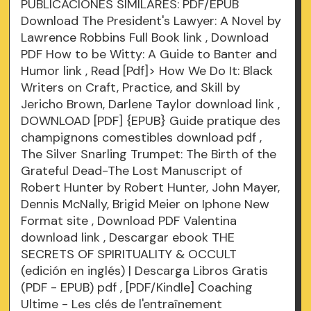
PUBLICACIONES SIMILARES: PDF/EPUB
Download The President's Lawyer: A Novel by
Lawrence Robbins Full Book
link
, Download
PDF How to be Witty: A Guide to Banter and
Humor
link
, Read [Pdf]> How We Do It: Black
Writers on Craft, Practice, and Skill by
Jericho Brown, Darlene Taylor
download link
,
DOWNLOAD [PDF] {EPUB} Guide pratique des
champignons comestibles
download pdf
,
The Silver Snarling Trumpet: The Birth of the
Grateful Dead-The Lost Manuscript of
Robert Hunter by Robert Hunter, John Mayer,
Dennis McNally, Brigid Meier on Iphone New
Format
site
, Download PDF Valentina
download link
, Descargar ebook THE
SECRETS OF SPIRITUALITY & OCCULT
(edición en inglés) | Descarga Libros Gratis
(PDF - EPUB)
pdf
, [PDF/Kindle] Coaching
Ultime - Les clés de l'entraînement