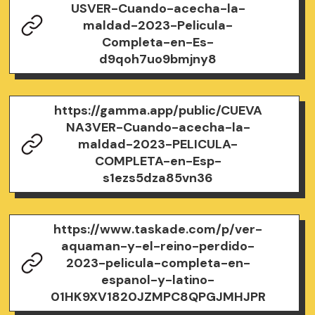
USVER-Cuando-acecha-la-
maldad-2023-Pelicula-
Completa-en-Es-
d9qoh7uo9bmjny8
https://gamma.app/public/CUEVA
NA3VER-Cuando-acecha-la-
maldad-2023-PELICULA-
COMPLETA-en-Esp-
s1ezs5dza85vn36
https://www.taskade.com/p/ver-
aquaman-y-el-reino-perdido-
2023-pelicula-completa-en-
espanol-y-latino-
01HK9XV1820JZMPC8QPGJMHJPR