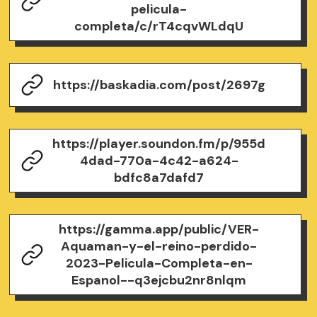
pelicula-
completa/c/rT4cqvWLdqU
https://baskadia.com/post/2697g
https://player.soundon.fm/p/955d
4dad-770a-4c42-a624-
bdfc8a7dafd7
https://gamma.app/public/VER-
Aquaman-y-el-reino-perdido-
2023-Pelicula-Completa-en-
Espanol--q3ejcbu2nr8nlqm