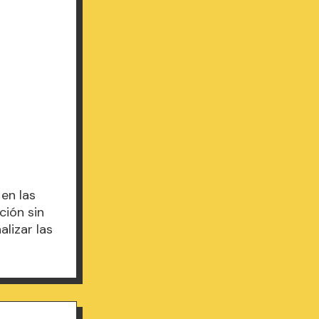
en las
ión sin
alizar las