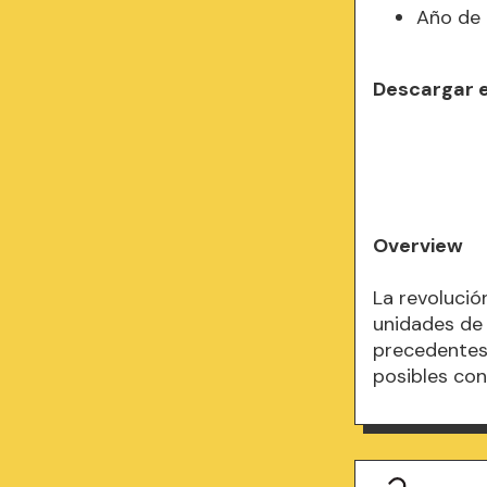
Año de 
Descargar 
Overview
La revolució
unidades de
precedentes,
posibles con