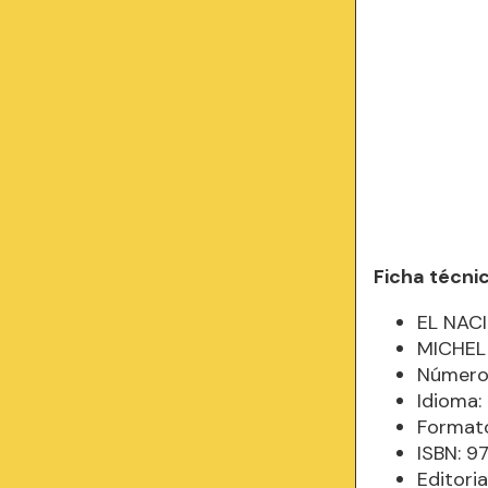
Ficha técni
EL NAC
MICHEL
Número
Idioma
Formato
ISBN: 
Editori