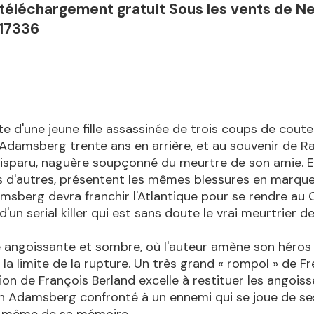
 téléchargement gratuit Sous les vents de N
17336
e d'une jeune fille assassinée de trois coups de cou
damsberg trente ans en arrière, et au souvenir de Ra
disparu, naguère soupçonné du meurtre de son amie. En
s d'autres, présentent les mêmes blessures en marqu
damsberg devra franchir l'Atlantique pour se rendre au
d'un serial killer qui est sans doute le vrai meurtrier d
 angoissante et sombre, où l'auteur amène son héros
à la limite de la rupture. Un très grand « rompol » de F
tion de François Berland excelle à restituer les angoiss
'un Adamsberg confronté à un ennemi qui se joue de se
 même de sa mémoire.