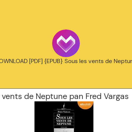
OWNLOAD [PDF] {EPUB} Sous les vents de Neptu
s vents de Neptune pan Fred Vargas