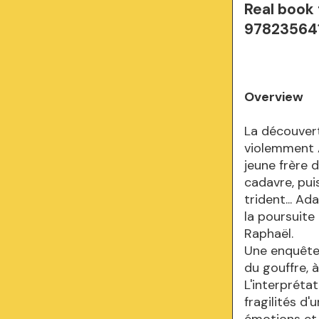
Real book
97823564
Overview
La découvert
violemment A
jeune frère 
cadavre, pui
trident... A
la poursuite 
Raphaël.
Une enquête
du gouffre, 
L'interpréta
fragilités d
émotions et