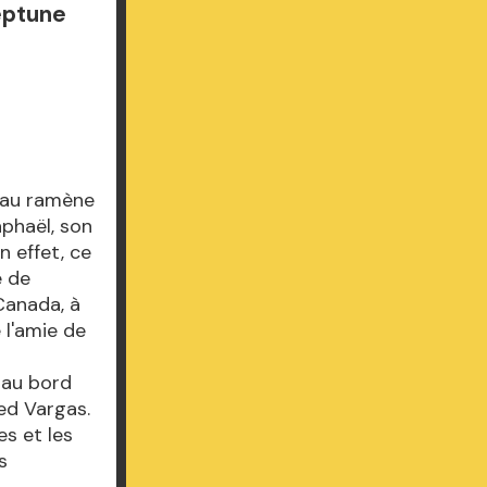
eptune
teau ramène
phaël, son
 effet, ce
e de
 Canada, à
e l'amie de
 au bord
red Vargas.
es et les
s