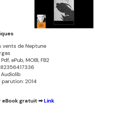
iques
s vents de Neptune
rgas
 Pdf, ePub, MOBI, FB2
9782356417336
 Audiolib
 parution: 2014
 eBook gratuit ➡
Link