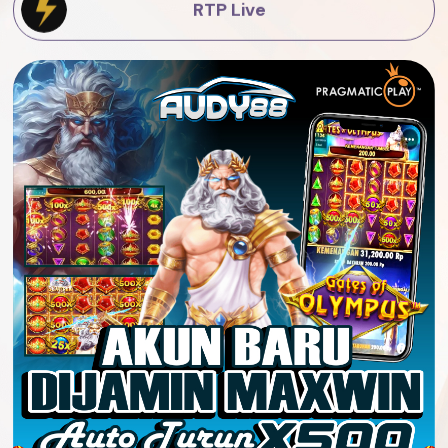
RTP Live