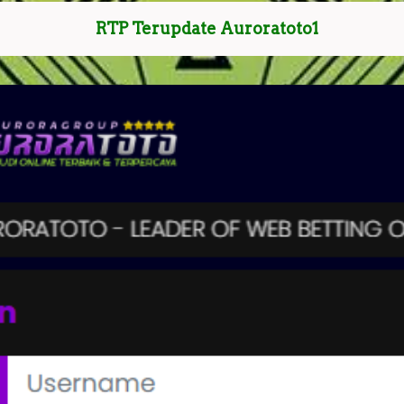
RTP Terupdate Auroratoto1