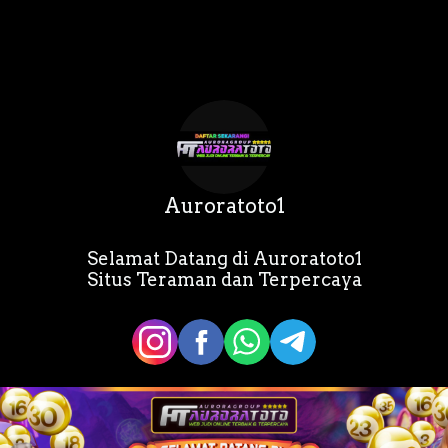
Auroratoto1
Selamat Datang di Auroratoto1

Situs Teraman dan Terpercaya