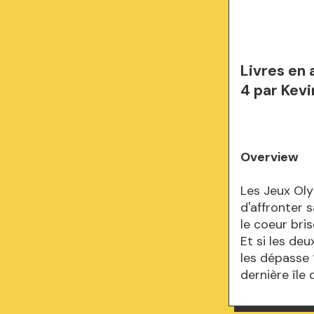
Livres en 
4 par Kev
Overview
Les Jeux Oly
d'affronter 
le coeur bri
Et si les de
les dépasse 
dernière île