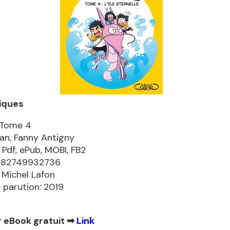
iques
i Tome 4
ran, Fanny Antigny
 Pdf, ePub, MOBI, FB2
9782749932736
: Michel Lafon
 parution: 2019
 eBook gratuit ➡
Link