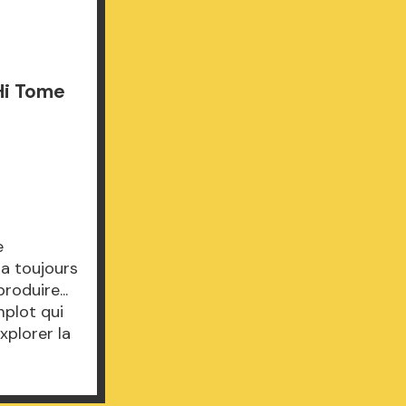
 Hi Tome
e
 a toujours
oduire...
mplot qui
xplorer la