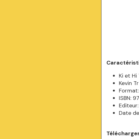
Caractérist
Ki et H
Kevin T
Format:
ISBN: 
Editeur
Date de
Télécharger