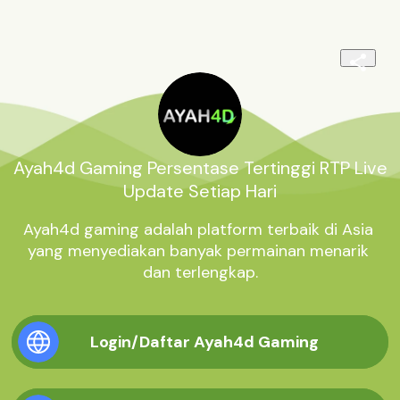
Ayah4d Gaming Persentase Tertinggi RTP Live
Update Setiap Hari
Ayah4d gaming adalah platform terbaik di Asia 
yang menyediakan banyak permainan menarik 
dan terlengkap.
Login/Daftar Ayah4d Gaming