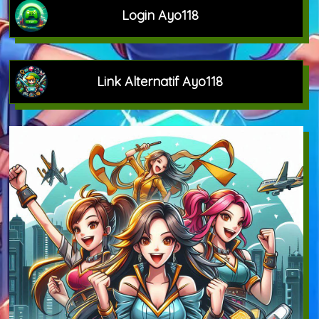
Login Ayo118
Link Alternatif Ayo118