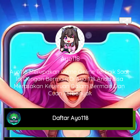
Ayo118
Ayo118 Merupakan Game Online Terbaik Saat 
Ini Dengan Bermain Di Ayo 118 Anda Bisa 
Merasakan Keseruan Dalam Bermain Dan 
Cuan Terbanyak
Daftar Ayo118