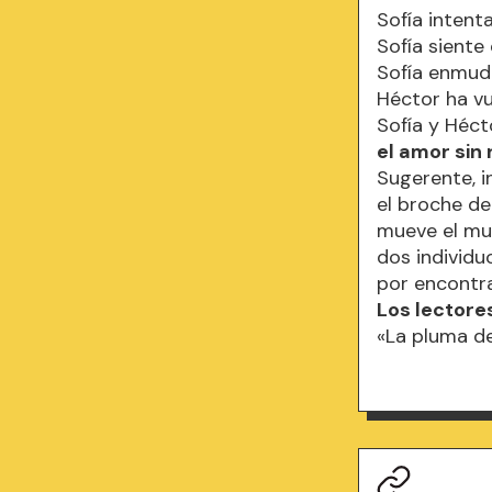
Sofía intent
Sofía siente
Sofía enmude
Héctor ha vu
Sofía y Héct
el amor sin
Sugerente, i
el broche de
mueve el mu
dos individu
por encontra
Los lectores
«La pluma de