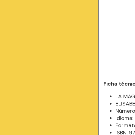
Ficha técni
LA MAG
ELISAB
Número 
Idioma
Formato
ISBN: 