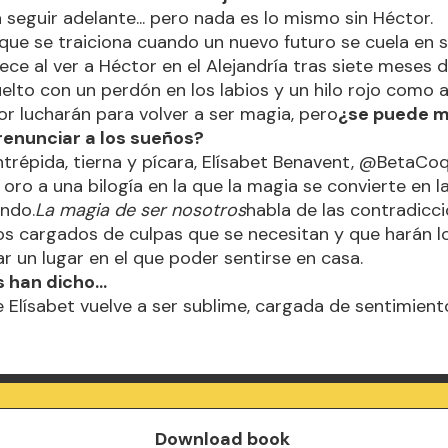
a seguir adelante... pero nada es lo mismo sin Héctor.
 que se traiciona cuando un nuevo futuro se cuela en s
ce al ver a Héctor en el Alejandría tras siete meses de
elto con un perdón en los labios y un hilo rojo como a
or lucharán para volver a ser magia, pero
¿se puede 
 renunciar a los sueños?
ntrépida, tierna y pícara, Elísabet Benavent, @BetaCo
 oro a una bilogía en la que la magia se convierte en l
ndo.
La magia de ser nosotros
habla de las contradicc
os cargados de culpas que se necesitan y que harán l
r un lugar en el que poder sentirse en casa.
 han dicho...
 Elísabet vuelve a ser sublime, cargada de sentimientos
Download book