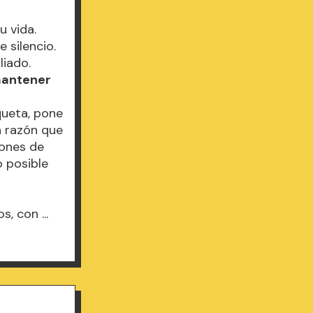
u vida.
 silencio.
liado.
mantener
queta, pone
a razón que
iones de
o posible
, con ...