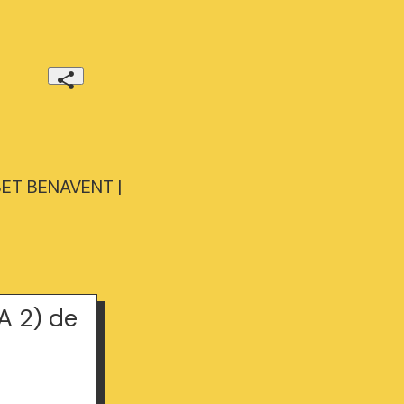
BET BENAVENT |
A 2) de