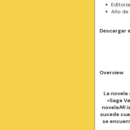
Editori
Año de 
Descargar 
Overview
La novela
«Saga Val
novela
Mi i
sucede cua
se encuent