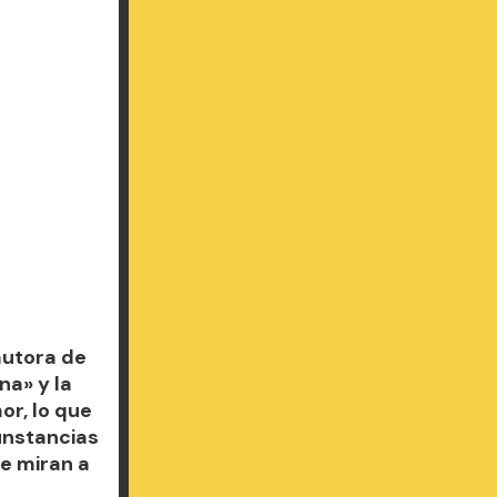
autora de
na» y la
or, lo que
unstancias
e miran a