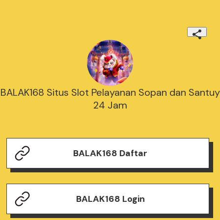
BALAK168 Situs Slot Pelayanan Sopan dan Santuy
24 Jam
BALAK168 Daftar
BALAK168 Login