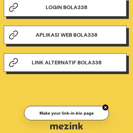
LOGIN BOLA338
APLIKASI WEB BOLA338
LINK ALTERNATIF BOLA338
Make your link-in-bio page