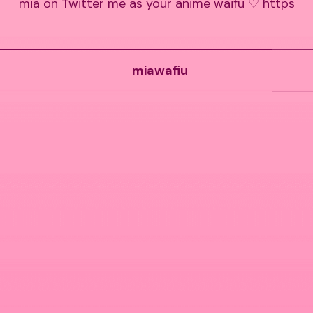
mia on Twitter me as your anime waifu ♡ https
miawafiu