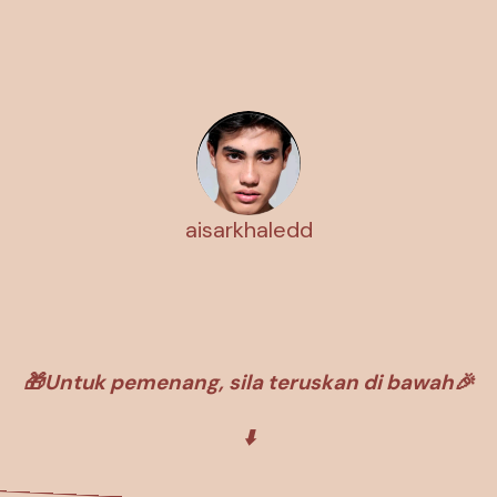
aisarkhaledd
🎁Untuk pemenang, sila teruskan di bawah🎉
⬇️