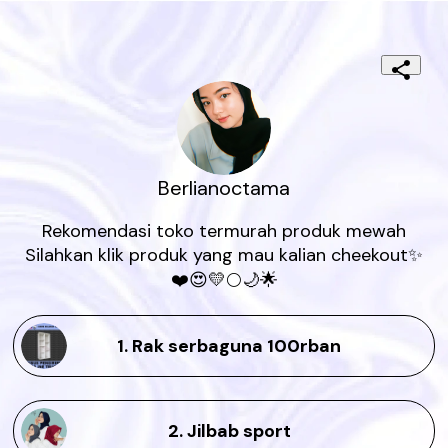
Berlianoctama
Rekomendasi toko termurah produk mewah

Silahkan klik produk yang mau kalian cheekout✨
❤️😍💛🌕🌙🌟
1. Rak serbaguna 100rban
2. Jilbab sport