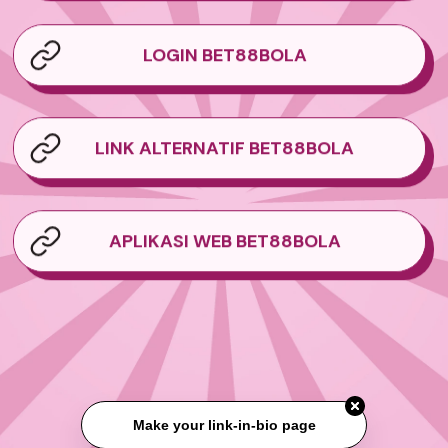
LOGIN BET88BOLA
LINK ALTERNATIF BET88BOLA
APLIKASI WEB BET88BOLA
Make your link-in-bio page