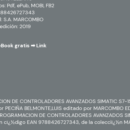
s: Pdf, ePub, MOBI, FB2
9788426727343
al: S.A. MARCOMBO
edición: 2019
eBook gratis ➡
Link
ON DE CONTROLADORES AVANZADOS SIMATIC S7-15
utor PECIÑA BELMONTE,LUIS editado por MARCOMBO E
PROGRAMACION DE CONTROLADORES AVANZADOS SI
un cï¿½digo EAN 9788426727343, de la colecciï¿½n
.