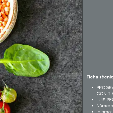
Ficha técni
PROGRA
CON TI
LUIS P
Número 
Idioma