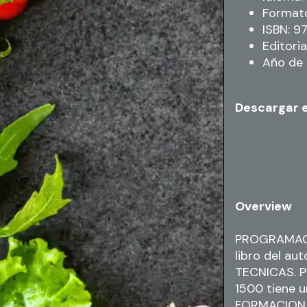
Formato
ISBN: 
Editori
Año de 
Descargar 
Overview
PROGRAMACI
libro del a
TECNICAS. 
1500 tiene 
FORMACION