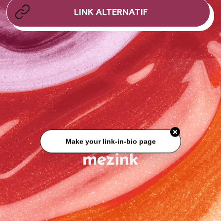
LINK ALTERNATIF
Make your link-in-bio page