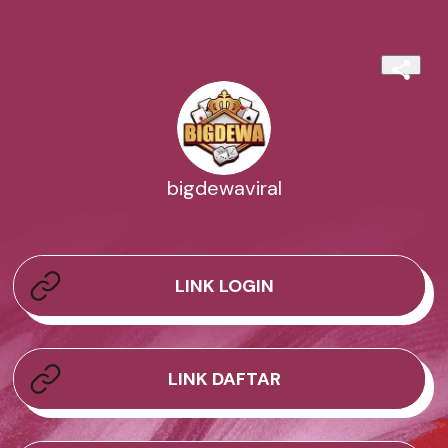
bigdewaviral
LINK LOGIN
LINK DAFTAR