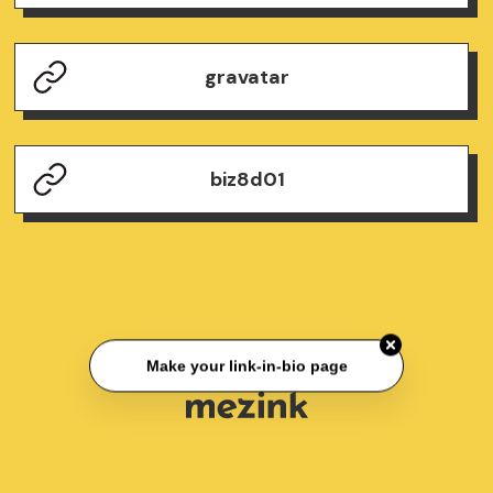
gravatar
biz8d01
Make your link-in-bio page