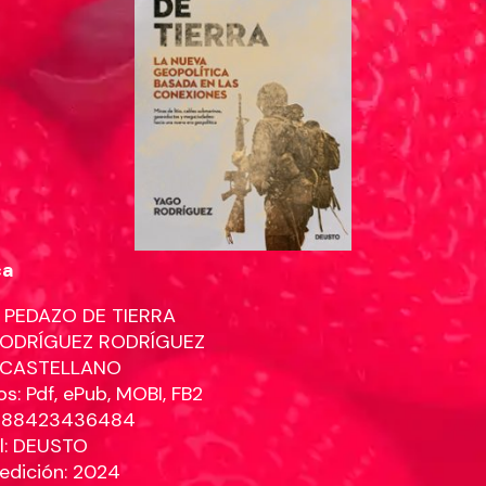
ca
 PEDAZO DE TIERRA
ODRÍGUEZ RODRÍGUEZ
: CASTELLANO
s: Pdf, ePub, MOBI, FB2
9788423436484
al: DEUSTO
edición: 2024