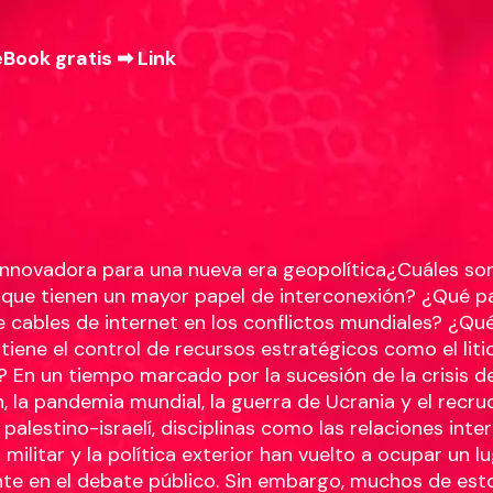
eBook gratis ➡
Link
innovadora para una nueva era geopolítica¿Cuáles son
que tienen un mayor papel de interconexión? ¿Qué pa
e cables de internet en los conflictos mundiales? ¿Qu
tiene el control de recursos estratégicos como el litio
s? En un tiempo marcado por la sucesión de la crisis de
n, la pandemia mundial, la guerra de Ucrania y el recr
 palestino-israelí, disciplinas como las relaciones inte
 militar y la política exterior han vuelto a ocupar un l
e en el debate público. Sin embargo, muchos de esto