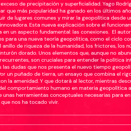
exceso de precipitación y superficialidad. Yago Rodríg
itar que más popularidad ha ganado en los últimos año
ir de lugares comunes y mirar la geopolítica desde 
innovadora. Esta nueva explicación sobre el funciona
a en un aspecto fundamental: las conexiones. El auto
s para una nueva teoría geopolítica, como el ciclo co
 anillo de riqueza de la humanidad, los frictores, los n
cinturón dorado. Unos elementos que, aunque no abun
 recurrentes, son cruciales para entender la política i
s las dudas que nos presenta el nuevo tiempo geopol
Por un puñado de tierra, un ensayo que combina el rig
n la amenidad. Y que dotará al lector, mientras desc
del comportamiento humano en materia geopolítica a 
 de unas herramientas conceptuales necesarias para en
 que nos ha tocado vivir.