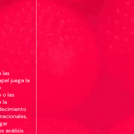
 las
pel juega la
é
 o las
 la
udecimiento
rnacionales,
ugar
s análisis