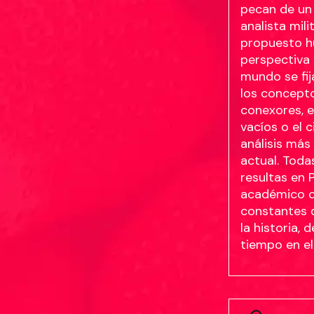
pecan de un 
analista mil
propuesto hu
perspectiva 
mundo se fij
los concepto
conexores, el
vacíos o el 
análisis más
actual. Toda
resultas en 
académico co
constantes 
la historia,
tiempo en el