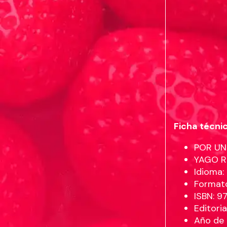
Ficha técni
POR UN
YAGO R
Idioma
Formato
ISBN: 
Editori
Año de 