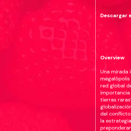
Descargar 
Overview
Una mirada 
megalópolis 
red global d
importancia 
tierras rara
globalizació
del conflicto
la estrategia
preponderant