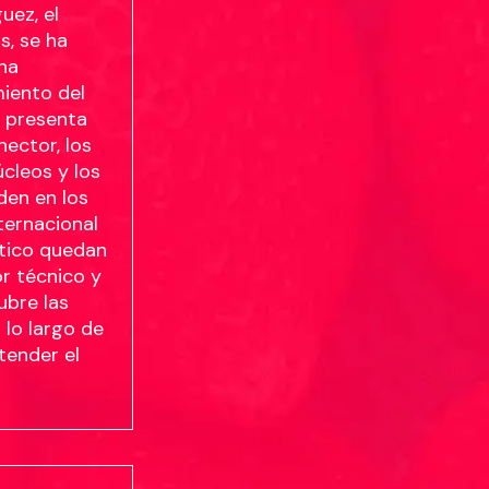
uez, el
s, se ha
una
miento del
r presenta
nector, los
úcleos y los
den en los
nternacional
ítico quedan
or técnico y
ubre las
lo largo de
tender el