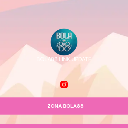
BOLA88 LINK UPDATE
ZONA BOLA88