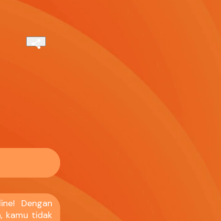
ine! Dengan
, kamu tidak