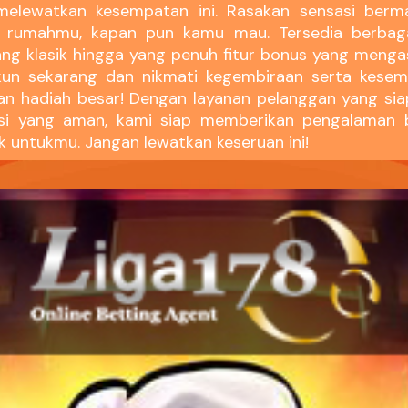
melewatkan kesempatan ini. Rasakan sensasi berma
rumahmu, kapan pun kamu mau. Tersedia berbagai
ang klasik hingga yang penuh fitur bonus yang mengas
un sekarang dan nikmati kegembiraan serta kese
 hadiah besar! Dengan layanan pelanggan yang s
si yang aman, kami siap memberikan pengalaman 
ik untukmu. Jangan lewatkan keseruan ini!