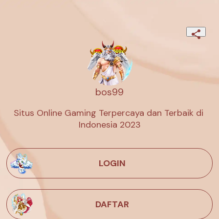
bos99
Situs Online Gaming Terpercaya dan Terbaik di 
Indonesia 2023
LOGIN
DAFTAR