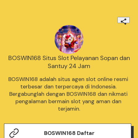
BOSWIN168 Situs Slot Pelayanan Sopan dan
Santuy 24 Jam
BOSWIN168 adalah situs agen slot online resmi 
terbesar dan terpercaya di Indonesia. 
Bergabunglah dengan BOSWIN168 dan nikmati 
pengalaman bermain slot yang aman dan 
terjamin.
BOSWIN168 Daftar