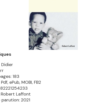
iques
 Didier
rr
pages: 183
 Pdf, ePub, MOBI, FB2
9782221254233
: Robert Laffont
 parution: 2021