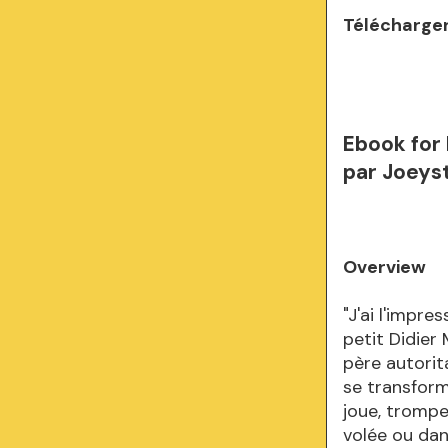
Télécharger
Ebook for 
par Joeys
Overview
"J'ai l'impre
petit Didier
père autorit
se transforme
joue, trompe
volée ou dans