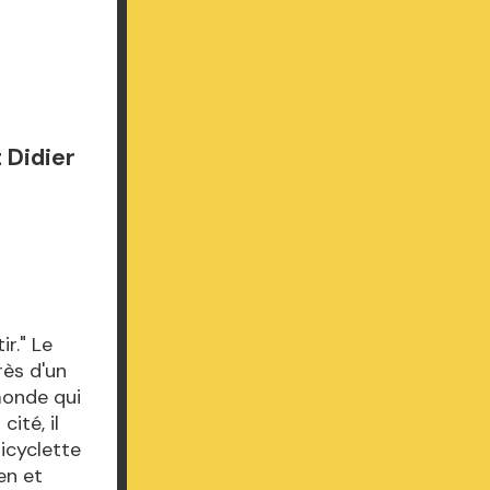
 Didier
ir." Le
rès d'un
 monde qui
ité, il
bicyclette
ien et