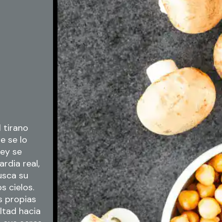
 tirano
e se lo
rey se
rdia real,
busca su
s cielos.
s propias
altad hacia