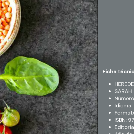
Ficha técni
HEREDE
SARAH 
Número 
Idioma
Formato
ISBN: 
Editoria