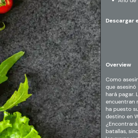
Año de 
Descargar 
Overview
Como asesina
que asesinó 
hará pagar. 
encuentran m
ha puesto su
destino en W
¿Encontrará 
batallas, si