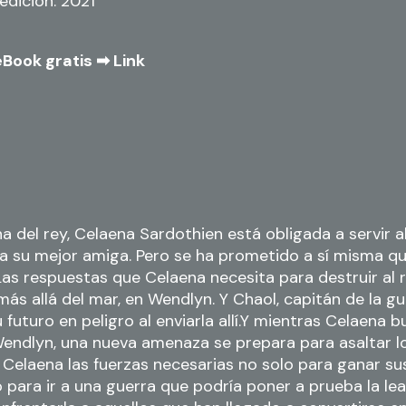
edición: 2021
eBook gratis ➡
Link
 del rey, Celaena Sardothien está obligada a servir al
a su mejor amiga. Pero se ha prometido a sí misma qu
Las respuestas que Celaena necesita para destruir al 
ás allá del mar, en Wendlyn. Y Chaol, capitán de la gua
 futuro en peligro al enviarla allí.Y mientras Celaena 
endlyn, una nueva amenaza se prepara para asaltar lo
Celaena las fuerzas necesarias no solo para ganar su
no para ir a una guerra que podría poner a prueba la le