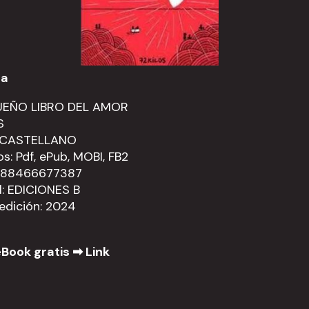
ca
UEÑO LIBRO DEL AMOR
S
: CASTELLANO
s: Pdf, ePub, MOBI, FB2
9788466677387
al: EDICIONES B
edición: 2024
Book gratis ➡
Link