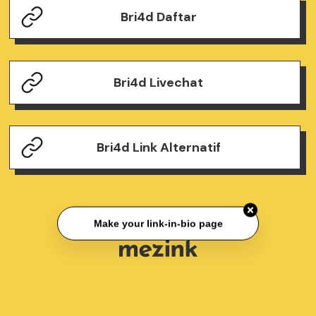
Bri4d Daftar
Bri4d Livechat
Bri4d Link Alternatif
Make your link-in-bio page