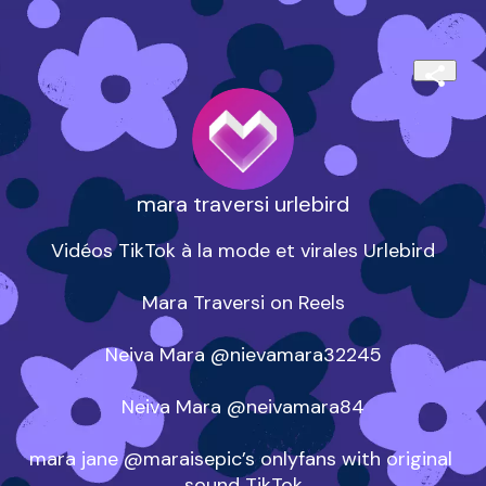
mara traversi urlebird
Vidéos TikTok à la mode et virales Urlebird

Mara Traversi on Reels

Neiva Mara @nievamara32245

Neiva Mara @neivamara84

mara jane @maraisepic’s onlyfans with original 
sound TikTok